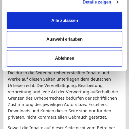
Details zeigen
Rechtsverstöße überprüft. Rechtswidrige Inhalte waren
zum Zeitpunkt der Verlinkung nicht erkennbar.
Eine permanente inhaltliche Kontrolle der verlinkten
Alle zulassen
Seiten ist jedoch ohne konkrete Anhaltspunkte einer
Rechtsverletzung nicht zumutbar. Bei Bekanntwerden
von Rechtsverletzungen werden wir derartige Links
Auswahl erlauben
umgehend entfernen.
Ablehnen
Urheberrecht
Die durch die Seitenbetreiber erstellten Inhalte und
Werke auf diesen Seiten unterliegen dem deutschen
Urheberrecht. Die Vervielfältigung, Bearbeitung,
Verbreitung und jede Art der Verwertung außerhalb der
Grenzen des Urheberrechtes bedürfen der schriftlichen
Zustimmung des jeweiligen Autors bzw. Erstellers.
Downloads und Kopien dieser Seite sind nur für den
privaten, nicht kommerziellen Gebrauch gestattet.
Soweit die Inhalte auf dieser Seite nicht vom Betreiber