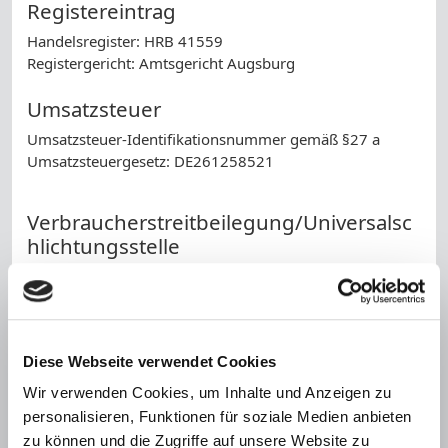
Registereintrag
Handelsregister: HRB 41559
Registergericht: Amtsgericht Augsburg
Umsatzsteuer
Umsatzsteuer-Identifikationsnummer gemäß §27 a
Umsatzsteuergesetz: DE261258521
Verbraucherstreitbeilegung/Universalsc
hlichtungsstelle
Wir sind nicht bereit oder verpflichtet, an
Streitbeilegungsverfahren vor einer
Verbraucherschlichtungsstelle teilzunehmen.
Haftung für Inhalte
Diese Webseite verwendet Cookies
Als Diensteanbieter sind wir gemäß § 7 Abs.1 TMG für
Wir verwenden Cookies, um Inhalte und Anzeigen zu
eigene Inhalte auf diesen Seiten nach den allgemeinen
personalisieren, Funktionen für soziale Medien anbieten
Gesetzen verantwortlich. Nach §§ 8 bis 10 TMG sind wir
zu können und die Zugriffe auf unsere Website zu