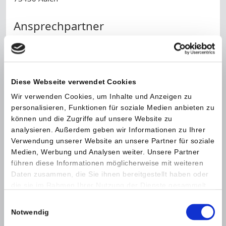
Ansprechpartner
Frau Anita Seibke
Telefon:
+49 (0) 7361 52 1132
Diese Webseite verwendet Cookies
Name *
Wir verwenden Cookies, um Inhalte und Anzeigen zu
personalisieren, Funktionen für soziale Medien anbieten zu
Telefonnummer
können und die Zugriffe auf unsere Website zu
analysieren. Außerdem geben wir Informationen zu Ihrer
Verwendung unserer Website an unsere Partner für soziale
E-Mail *
Medien, Werbung und Analysen weiter. Unsere Partner
führen diese Informationen möglicherweise mit weiteren
Daten zusammen, die Sie ihnen bereitgestellt haben oder
Nachricht *
die sie im Rahmen Ihrer Nutzung der Dienste gesammelt
haben.
Einwilligungsauswahl
Notwendig