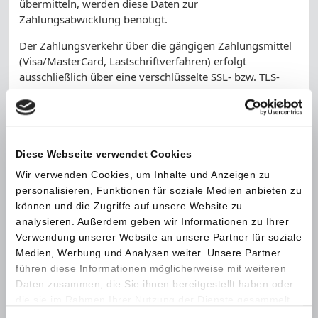
übermitteln, werden diese Daten zur
Zahlungsabwicklung benötigt.
Der Zahlungsverkehr über die gängigen Zahlungsmittel
(Visa/MasterCard, Lastschriftverfahren) erfolgt
ausschließlich über eine verschlüsselte SSL- bzw. TLS-
Verbindung. Eine verschlüsselte Verbindung erkennen
Sie daran, dass die Adresszeile des Browsers von
"http://" auf "https://" wechselt und an dem Schloss-
Symbol in Ihrer Browserzeile.
Diese Webseite verwendet Cookies
Bei verschlüsselter Kommunikation können Ihre
Wir verwenden Cookies, um Inhalte und Anzeigen zu
Zahlungsdaten, die Sie an uns übermitteln, nicht von
personalisieren, Funktionen für soziale Medien anbieten zu
Dritten mitgelesen werden.
können und die Zugriffe auf unsere Website zu
Auskunft, Sperrung, Löschung
analysieren. Außerdem geben wir Informationen zu Ihrer
Verwendung unserer Website an unsere Partner für soziale
Sie haben im Rahmen der geltenden gesetzlichen
Medien, Werbung und Analysen weiter. Unsere Partner
Bestimmungen jederzeit das Recht auf unentgeltliche
führen diese Informationen möglicherweise mit weiteren
Auskunft über Ihre gespeicherten personenbezogenen
Daten zusammen, die Sie ihnen bereitgestellt haben oder
Daten, deren Herkunft und Empfänger und den Zweck
die sie im Rahmen Ihrer Nutzung der Dienste gesammelt
der Datenverarbeitung und ggf. ein Recht auf
haben.