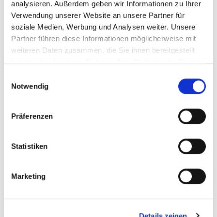
Kostenlos
analysieren. Außerdem geben wir Informationen zu Ihrer
Verwendung unserer Website an unsere Partner für
Der Service ist für Sie als Bürger gebührenfrei. Sie sparen sich
soziale Medien, Werbung und Analysen weiter. Unsere
dadurch die bei einer schriftlichen Antwort anfallenden
Partner führen diese Informationen möglicherweise mit
Portokosten.
weiteren Daten zusammen, die Sie ihnen bereitgestellt
haben oder die sie im Rahmen Ihrer Nutzung der Dienste
gesammelt haben.
Einwilligungsauswahl
Notwendig
Präferenzen
Sicher
Statistiken
Durch eine sichere SSL Verschlüsselung wird gewährleistet
dass Ihre Daten sicher übertragen werden. Es werden keine
Marketing
persönlichen Daten vor Ihrem Login bzw. nach Ihrem Logout
gespeichert.
Details zeigen