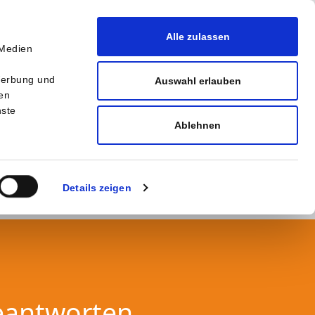
Alle zulassen
 Medien
r
Werbung und
Auswahl erlauben
ten
nste
Ablehnen
Details zeigen
eantworten.