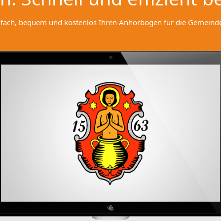
nfach, bequem und kostenlos Ihren Anhörbogen für die Gemeinde