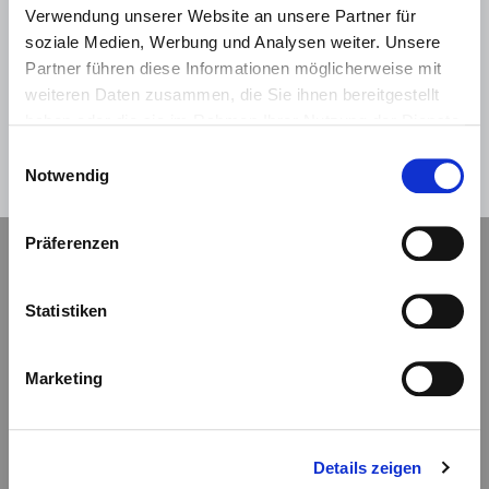
Verwendung unserer Website an unsere Partner für
soziale Medien, Werbung und Analysen weiter. Unsere
Partner führen diese Informationen möglicherweise mit
weiteren Daten zusammen, die Sie ihnen bereitgestellt
Hilfe
Anmelden
haben oder die sie im Rahmen Ihrer Nutzung der Dienste
gesammelt haben.
Einwilligungsauswahl
Abbrechen
Notwendig
Präferenzen
Navigation
Statistiken
Kontaktformular
Marketing
Impressum
Datenschutz
Details zeigen