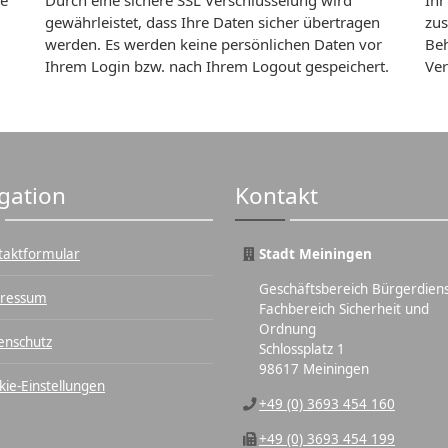
ie
Durch eine sichere SSL Verschlüsselung wird
Ihr
gewährleistet, dass Ihre Daten sicher übertragen
zus
werden. Es werden keine persönlichen Daten vor
Beh
Ihrem Login bzw. nach Ihrem Logout gespeichert.
Ver
gation
Kontakt
taktformular
Stadt Meiningen
Geschäftsbereich Bürgerdien
ressum
Fachbereich Sicherheit und
Ordnung
enschutz
Schlossplatz 1
98617 Meiningen
kie-Einstellungen
+49 (0) 3693 454 160
+49 (0) 3693 454 199