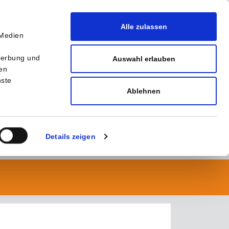
Alle zulassen
 Medien
r
Werbung und
Auswahl erlauben
ten
nste
Ablehnen
Details zeigen