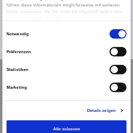
führen diese Informationen möglicherweise mit weiteren
Daten zusammen, die Sie ihnen bereitgestellt haben oder
die sie im Rahmen Ihrer Nutzung der Dienste gesammelt
haben.
Hilfe
Anmelden
Einwilligungsauswahl
Notwendig
Abbrechen
Präferenzen
Statistiken
Navigation
Marketing
Kontaktformular
Impressum
Details zeigen
Datenschutz
Alle zulassen