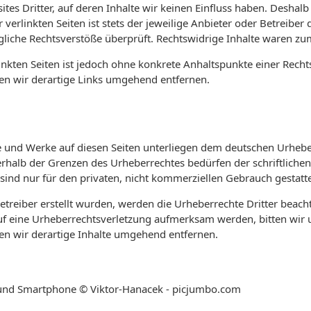
tes Dritter, auf deren Inhalte wir keinen Einfluss haben. Deshal
erlinkten Seiten ist stets der jeweilige Anbieter oder Betreiber d
iche Rechtsverstöße überprüft. Rechtswidrige Inhalte waren zum
linkten Seiten ist jedoch ohne konkrete Anhaltspunkte einer Recht
n wir derartige Links umgehend entfernen.
lte und Werke auf diesen Seiten unterliegen dem deutschen Urheber
rhalb der Grenzen des Urheberrechtes bedürfen der schriftliche
 sind nur für den privaten, nicht kommerziellen Gebrauch gestatte
Betreiber erstellt wurden, werden die Urheberrechte Dritter beach
auf eine Urheberrechtsverletzung aufmerksam werden, bitten wir
n wir derartige Inhalte umgehend entfernen.
op und Smartphone © Viktor-Hanacek - picjumbo.com