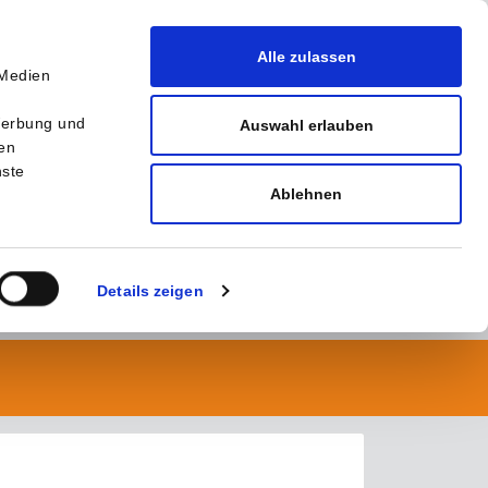
Alle zulassen
 Medien
r
Werbung und
Auswahl erlauben
ten
nste
Ablehnen
Details zeigen