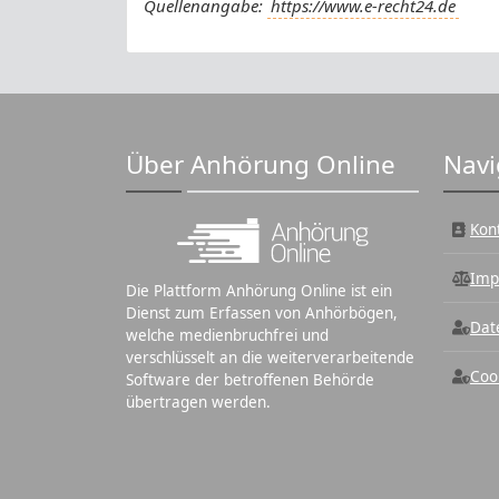
Quellenangabe:
https://www.e-recht24.de
Über Anhörung Online
Navi
Kon
Imp
Die Plattform Anhörung Online ist ein
Dienst zum Erfassen von Anhörbögen,
Dat
welche medienbruchfrei und
verschlüsselt an die weiterverarbeitende
Coo
Software der betroffenen Behörde
übertragen werden.