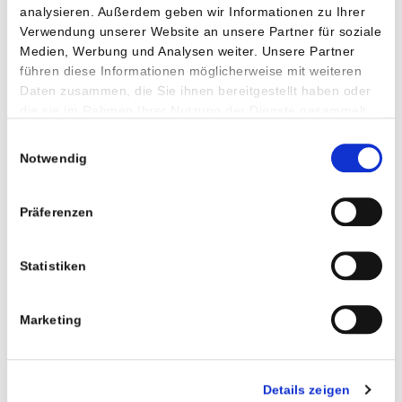
Kostenlos
analysieren. Außerdem geben wir Informationen zu Ihrer
Verwendung unserer Website an unsere Partner für soziale
Der Service ist für Sie als Bürger gebührenfrei. Sie sparen sich
Medien, Werbung und Analysen weiter. Unsere Partner
dadurch die bei einer schriftlichen Antwort anfallenden
führen diese Informationen möglicherweise mit weiteren
Portokosten.
Daten zusammen, die Sie ihnen bereitgestellt haben oder
die sie im Rahmen Ihrer Nutzung der Dienste gesammelt
haben.
Einwilligungsauswahl
Notwendig
Präferenzen
Sicher
Statistiken
Durch eine sichere SSL Verschlüsselung wird gewährleistet
dass Ihre Daten sicher übertragen werden. Es werden keine
Marketing
persönlichen Daten vor Ihrem Login bzw. nach Ihrem Logout
gespeichert.
Details zeigen