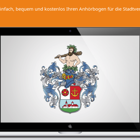
infach, bequem und kostenlos Ihren Anhörbogen für die Stadtver