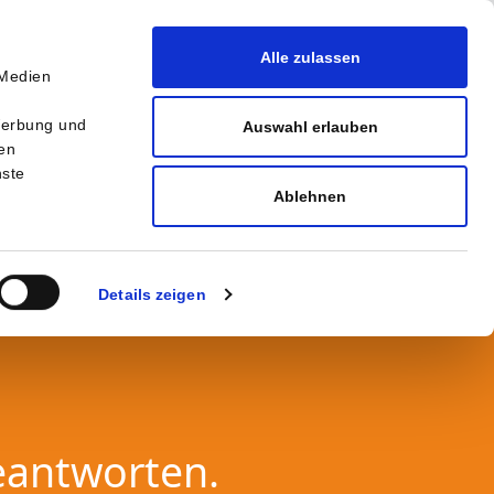
Alle zulassen
 Medien
r
Werbung und
Auswahl erlauben
ten
nste
Ablehnen
Details zeigen
eantworten.