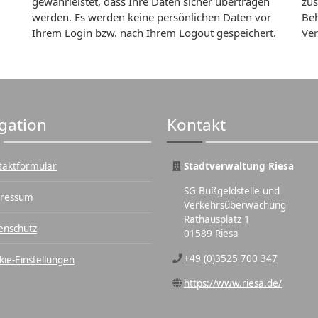
gewährleistet, dass Ihre Daten sicher übertragen
zus
werden. Es werden keine persönlichen Daten vor
Beh
Ihrem Login bzw. nach Ihrem Logout gespeichert.
Ver
gation
Kontakt
taktformular
Stadtverwaltung Riesa
SG Bußgeldstelle und
ressum
Verkehrsüberwachung
Rathausplatz 1
enschutz
01589 Riesa
+49 (0)3525 700 347
kie-Einstellungen
https://www.riesa.de/