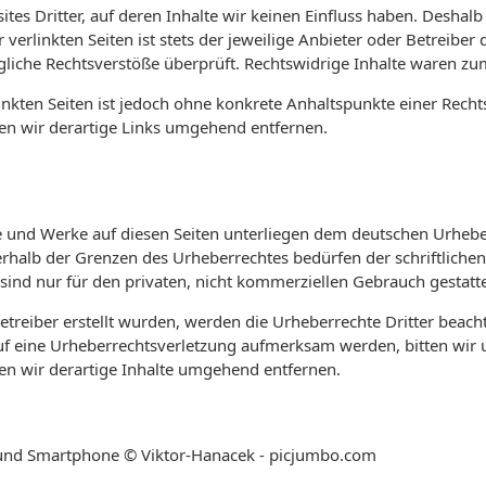
tes Dritter, auf deren Inhalte wir keinen Einfluss haben. Deshal
erlinkten Seiten ist stets der jeweilige Anbieter oder Betreiber d
iche Rechtsverstöße überprüft. Rechtswidrige Inhalte waren zum
linkten Seiten ist jedoch ohne konkrete Anhaltspunkte einer Recht
n wir derartige Links umgehend entfernen.
lte und Werke auf diesen Seiten unterliegen dem deutschen Urheber
rhalb der Grenzen des Urheberrechtes bedürfen der schriftliche
 sind nur für den privaten, nicht kommerziellen Gebrauch gestatte
Betreiber erstellt wurden, werden die Urheberrechte Dritter beach
auf eine Urheberrechtsverletzung aufmerksam werden, bitten wir
n wir derartige Inhalte umgehend entfernen.
op und Smartphone © Viktor-Hanacek - picjumbo.com