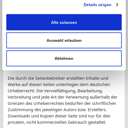
wurden zum Zeitpunkt der Verlinkung auf mögliche
Details zeigen
Rechtsverstöße überprüft. Rechtswidrige Inhalte waren
zum Zeitpunkt der Verlinkung nicht erkennbar.
Alle zulassen
Eine permanente inhaltliche Kontrolle der verlinkten
Seiten ist jedoch ohne konkrete Anhaltspunkte einer
Rechtsverletzung nicht zumutbar. Bei Bekanntwerden
Auswahl erlauben
von Rechtsverletzungen werden wir derartige Links
umgehend entfernen.
Ablehnen
Urheberrecht
Die durch die Seitenbetreiber erstellten Inhalte und
Werke auf diesen Seiten unterliegen dem deutschen
Urheberrecht. Die Vervielfältigung, Bearbeitung,
Verbreitung und jede Art der Verwertung außerhalb der
Grenzen des Urheberrechtes bedürfen der schriftlichen
Zustimmung des jeweiligen Autors bzw. Erstellers.
Downloads und Kopien dieser Seite sind nur für den
privaten, nicht kommerziellen Gebrauch gestattet.