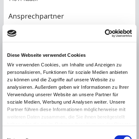
Ansprechpartner
Annette Stachowiak
Telefon:
+49 (0) 3321 40 83 19
Telefax:
+49 (0) 3321 40 82 16
Diese Webseite verwendet Cookies
Name *
Wir verwenden Cookies, um Inhalte und Anzeigen zu
personalisieren, Funktionen für soziale Medien anbieten
zu können und die Zugriffe auf unsere Website zu
Telefonnummer
analysieren. Außerdem geben wir Informationen zu Ihrer
Verwendung unserer Website an unsere Partner für
E-Mail *
soziale Medien, Werbung und Analysen weiter. Unsere
Partner führen diese Informationen möglicherweise mit
Nachricht *
weiteren Daten zusammen, die Sie ihnen bereitgestellt
haben oder die sie im Rahmen Ihrer Nutzung der Dienste
gesammelt haben.
Einwilligungsauswahl