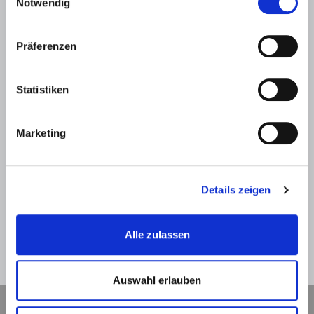
Notwendig
Präferenzen
Statistiken
SPAM-Schutz *
Marketing
Details zeigen
Alle zulassen
Zurück
Absenden
Auswahl erlauben