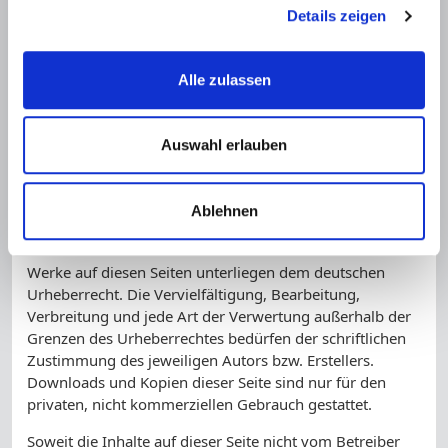
Rechtsverstöße überprüft. Rechtswidrige Inhalte waren
Details zeigen
zum Zeitpunkt der Verlinkung nicht erkennbar.
Eine permanente inhaltliche Kontrolle der verlinkten
Alle zulassen
Seiten ist jedoch ohne konkrete Anhaltspunkte einer
Rechtsverletzung nicht zumutbar. Bei Bekanntwerden
von Rechtsverletzungen werden wir derartige Links
Auswahl erlauben
umgehend entfernen.
Urheberrecht
Ablehnen
Die durch die Seitenbetreiber erstellten Inhalte und
Werke auf diesen Seiten unterliegen dem deutschen
Urheberrecht. Die Vervielfältigung, Bearbeitung,
Verbreitung und jede Art der Verwertung außerhalb der
Grenzen des Urheberrechtes bedürfen der schriftlichen
Zustimmung des jeweiligen Autors bzw. Erstellers.
Downloads und Kopien dieser Seite sind nur für den
privaten, nicht kommerziellen Gebrauch gestattet.
Soweit die Inhalte auf dieser Seite nicht vom Betreiber