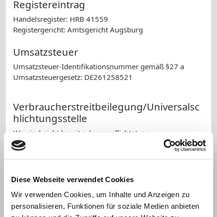
Registereintrag
Handelsregister: HRB 41559
Registergericht: Amtsgericht Augsburg
Umsatzsteuer
Umsatzsteuer-Identifikationsnummer gemäß §27 a
Umsatzsteuergesetz: DE261258521
Verbraucherstreitbeilegung/Universalsc
hlichtungsstelle
Wir sind nicht bereit oder verpflichtet, an
Streitbeilegungsverfahren vor einer
Verbraucherschlichtungsstelle teilzunehmen.
Haftung für Inhalte
Diese Webseite verwendet Cookies
Als Diensteanbieter sind wir gemäß § 7 Abs.1 TMG für
Wir verwenden Cookies, um Inhalte und Anzeigen zu
eigene Inhalte auf diesen Seiten nach den allgemeinen
personalisieren, Funktionen für soziale Medien anbieten
Gesetzen verantwortlich. Nach §§ 8 bis 10 TMG sind wir