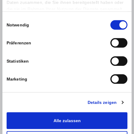
Daten zusammen, die Sie ihnen bereitgestellt haben oder
Nachricht *
die sie im Rahmen Ihrer Nutzung der Dienste gesammelt
haben.
Einwilligungsauswahl
Notwendig
Präferenzen
Statistiken
SPAM-Schutz *
Marketing
Details zeigen
Alle zulassen
Zurück
Absenden