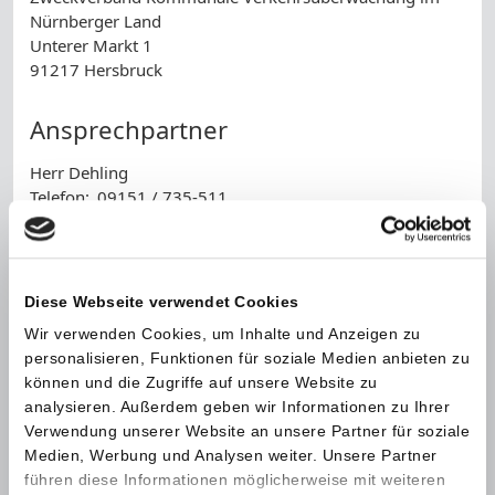
Nürnberger Land
Unterer Markt 1
91217 Hersbruck
Ansprechpartner
Herr Dehling
Telefon:
09151 / 735-511
Telefax:
09151 / 735-9555
E-Mail:
zv-kvue-nl@hersbruck.de
Diese Webseite verwendet Cookies
Name *
Wir verwenden Cookies, um Inhalte und Anzeigen zu
personalisieren, Funktionen für soziale Medien anbieten zu
können und die Zugriffe auf unsere Website zu
Telefonnummer
analysieren. Außerdem geben wir Informationen zu Ihrer
Verwendung unserer Website an unsere Partner für soziale
E-Mail *
Medien, Werbung und Analysen weiter. Unsere Partner
führen diese Informationen möglicherweise mit weiteren