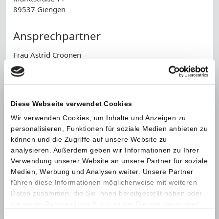
89537 Giengen
Ansprechpartner
Frau Astrid Croonen
Telefon:
07322 / 952-2620
Telefax:
07322 / 952-1105
Diese Webseite verwendet Cookies
Name *
Wir verwenden Cookies, um Inhalte und Anzeigen zu
personalisieren, Funktionen für soziale Medien anbieten zu
Telefonnummer
können und die Zugriffe auf unsere Website zu
analysieren. Außerdem geben wir Informationen zu Ihrer
Verwendung unserer Website an unsere Partner für soziale
E-Mail *
Medien, Werbung und Analysen weiter. Unsere Partner
führen diese Informationen möglicherweise mit weiteren
Nachricht *
Daten zusammen, die Sie ihnen bereitgestellt haben oder
die sie im Rahmen Ihrer Nutzung der Dienste gesammelt
haben.