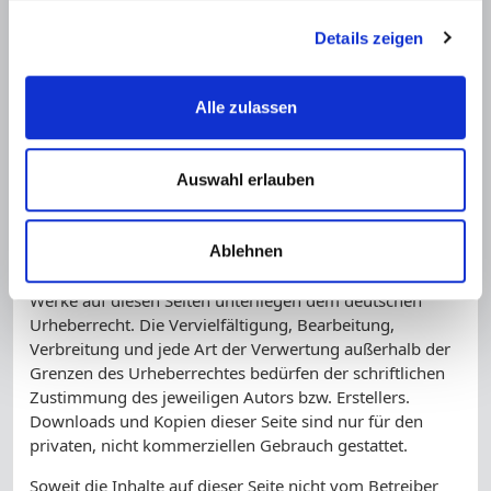
Rechtsverstöße überprüft. Rechtswidrige Inhalte waren
zum Zeitpunkt der Verlinkung nicht erkennbar.
Details zeigen
Eine permanente inhaltliche Kontrolle der verlinkten
Seiten ist jedoch ohne konkrete Anhaltspunkte einer
Alle zulassen
Rechtsverletzung nicht zumutbar. Bei Bekanntwerden
von Rechtsverletzungen werden wir derartige Links
umgehend entfernen.
Auswahl erlauben
Urheberrecht
Ablehnen
Die durch die Seitenbetreiber erstellten Inhalte und
Werke auf diesen Seiten unterliegen dem deutschen
Urheberrecht. Die Vervielfältigung, Bearbeitung,
Verbreitung und jede Art der Verwertung außerhalb der
Grenzen des Urheberrechtes bedürfen der schriftlichen
Zustimmung des jeweiligen Autors bzw. Erstellers.
Downloads und Kopien dieser Seite sind nur für den
privaten, nicht kommerziellen Gebrauch gestattet.
Soweit die Inhalte auf dieser Seite nicht vom Betreiber