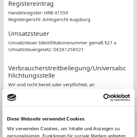
Registereintrag
Handelsregister: HRB 41559
Registergericht: Amtsgericht Augsburg
Umsatzsteuer
Umsatzsteuer-Identifikationsnummer gemäß §27 a
Umsatzsteuergesetz: DE261258521
Verbraucherstreitbeilegung/Universalsc
hlichtungsstelle
Wir sind nicht bereit oder verpflichtet, an
Streitbeilegungsverfahren vor einer
Verbraucherschlichtungsstelle teilzunehmen.
Haftung für Inhalte
Als Diensteanbieter sind wir gemäß § 7 Abs.1 TMG für
Diese Webseite verwendet Cookies
eigene Inhalte auf diesen Seiten nach den allgemeinen
Wir verwenden Cookies, um Inhalte und Anzeigen zu
Gesetzen verantwortlich. Nach §§ 8 bis 10 TMG sind wir
personalisieren, Funktionen für soziale Medien anbieten