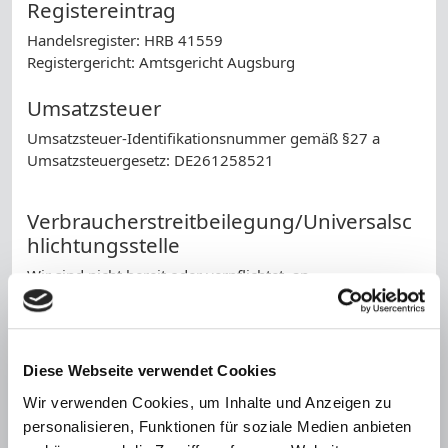
Registereintrag
Handelsregister: HRB 41559
Registergericht: Amtsgericht Augsburg
Umsatzsteuer
Umsatzsteuer-Identifikationsnummer gemäß §27 a
Umsatzsteuergesetz: DE261258521
Verbraucherstreitbeilegung/Universalsc
hlichtungsstelle
Wir sind nicht bereit oder verpflichtet, an
Streitbeilegungsverfahren vor einer
Verbraucherschlichtungsstelle teilzunehmen.
Haftung für Inhalte
Diese Webseite verwendet Cookies
Als Diensteanbieter sind wir gemäß § 7 Abs.1 TMG für
Wir verwenden Cookies, um Inhalte und Anzeigen zu
eigene Inhalte auf diesen Seiten nach den allgemeinen
personalisieren, Funktionen für soziale Medien anbieten
Gesetzen verantwortlich. Nach §§ 8 bis 10 TMG sind wir