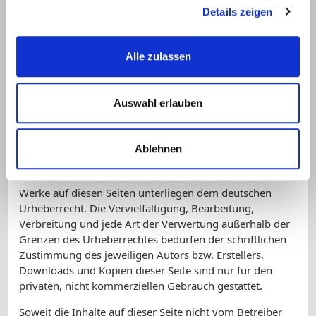
Rechtsverstöße überprüft. Rechtswidrige Inhalte waren
Details zeigen
zum Zeitpunkt der Verlinkung nicht erkennbar.
Eine permanente inhaltliche Kontrolle der verlinkten
Alle zulassen
Seiten ist jedoch ohne konkrete Anhaltspunkte einer
Rechtsverletzung nicht zumutbar. Bei Bekanntwerden
von Rechtsverletzungen werden wir derartige Links
Auswahl erlauben
umgehend entfernen.
Urheberrecht
Ablehnen
Die durch die Seitenbetreiber erstellten Inhalte und
Werke auf diesen Seiten unterliegen dem deutschen
Urheberrecht. Die Vervielfältigung, Bearbeitung,
Verbreitung und jede Art der Verwertung außerhalb der
Grenzen des Urheberrechtes bedürfen der schriftlichen
Zustimmung des jeweiligen Autors bzw. Erstellers.
Downloads und Kopien dieser Seite sind nur für den
privaten, nicht kommerziellen Gebrauch gestattet.
Soweit die Inhalte auf dieser Seite nicht vom Betreiber