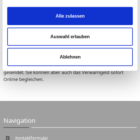
Alle zulassen
Auswahl erlauben
Schnell
Ablehnen
Ihr ausgefüllter Anhörbogen wird direkt an Ihren
zuständigen Sachbearbeiter in der betroffenen Behörde
gesendet. Sie können aber auch das Verwarngeld sofort
Online begleichen.
Navigation
Kontaktformular